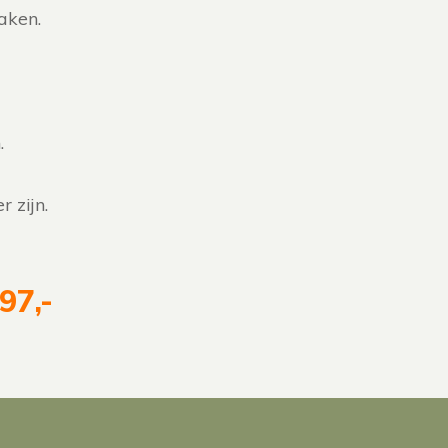
aken.
.
 zijn.
97,-