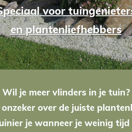
Speciaal voor
tuingenie
ter
en
plantenliefhebbers
Wil je meer vlinders in je tuin?
 onzeker over de juiste plante
uinier je wanneer je weinig tijd