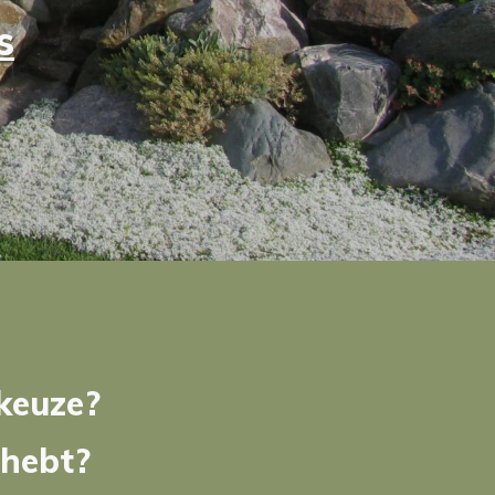
s
nkeuze?
 hebt?