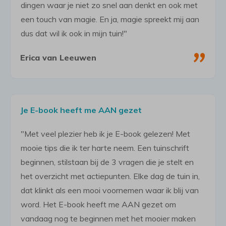
dingen waar je niet zo snel aan denkt en ook met
een touch van magie. En ja, magie spreekt mij aan
dus dat wil ik ook in mijn tuin!"
"
Erica van Leeuwen
Je E-book heeft me AAN gezet
"Met veel plezier heb ik je E-book gelezen! Met
mooie tips die ik ter harte neem. Een tuinschrift
beginnen, stilstaan bij de 3 vragen die je stelt en
het overzicht met actiepunten. Elke dag de tuin in,
Vertrek niet met lege
dat klinkt als een mooi voornemen waar ik blij van
handen:
word. Het E-book heeft me AAN gezet om
vandaag nog te beginnen met het mooier maken
Ik heb een