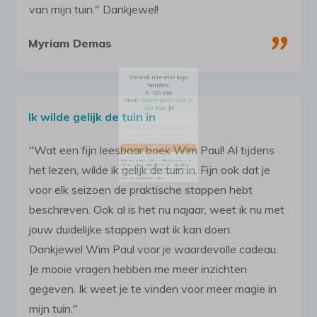
van mijn tuin." Dankjewel!
mooi
stappenplan voor je
"
Myriam Demas
tuin
voor je!
Ik wilde gelijk de tuin in
"Wat een fijn leesbaar boek Wim Paul! Al tijdens
het lezen, wilde ik gelijk de tuin in. Fijn ook dat je
voor elk seizoen de praktische stappen hebt
beschreven. Ook al is het nu najaar, weet ik nu met
Downloaden
jouw duidelijke stappen wat ik kan doen.
Dankjewel Wim Paul voor je waardevolle cadeau.
Na het aanmelden ontvang je het stappenplan per e-mail.
Je mooie vragen hebben me meer inzichten
Daarna ontvang je regelmatig e-mails met extra tips en
gegeven. Ik weet je te vinden voor meer magie in
inspiratie over het mooier maken van je tuin. Af en toe
mijn tuin."
ontvang je een uitnodiging voor lezingen of online trainingen.